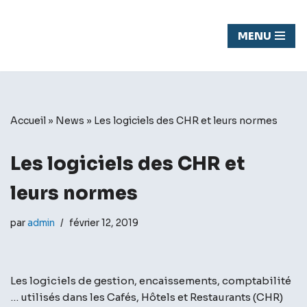
Chasseur
MENU
Aller
de fond
au
contenu
Accueil
»
News
»
Les logiciels des CHR et leurs normes
Les logiciels des CHR et
leurs normes
par
admin
février 12, 2019
Les logiciels de gestion, encaissements, comptabilité
… utilisés dans les Cafés, Hôtels et Restaurants (CHR)