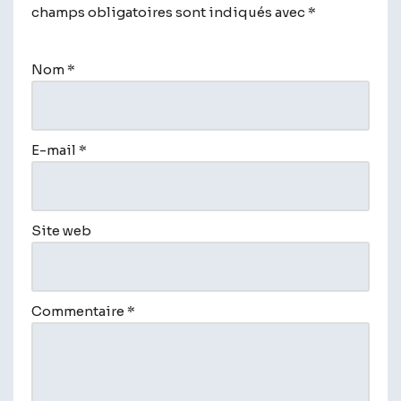
champs obligatoires sont indiqués avec
lt
*
e
r
Nom
*
n
a
t
i
E-mail
*
v
e
:
Site web
Commentaire
*