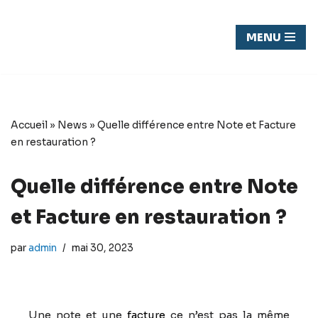
Chasseur
MENU
Aller
de fond
au
contenu
Accueil
»
News
»
Quelle différence entre Note et Facture
en restauration ?
Quelle différence entre Note
et Facture en restauration ?
par
admin
mai 30, 2023
Une note et une
facture
ce n’est pas la même