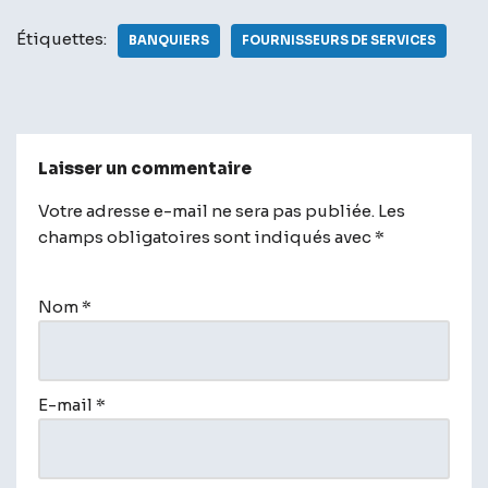
Étiquettes:
BANQUIERS
FOURNISSEURS DE SERVICES
Laisser un commentaire
Votre adresse e-mail ne sera pas publiée.
A
Les
champs obligatoires sont indiqués avec
lt
*
e
r
Nom
*
n
a
t
i
E-mail
*
v
e
: