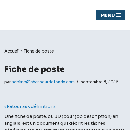
Chasseur
MENU
Aller
de fond
au
contenu
Accueil
»
Fiche de poste
Fiche de poste
par
adeline@chasseurdefonds.com
septembre 8, 2023
«Retour aux définitions
Une fiche de poste, ou JD (pour job description) en
anglais, est un document qui décrit les tâches