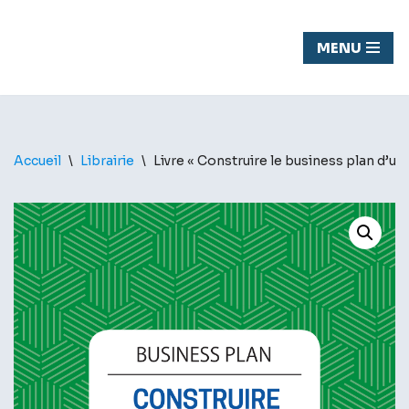
Chasseur
MENU
Aller
de fond
au
contenu
Accueil
\
Librairie
\
Livre « Construire le business plan d’u