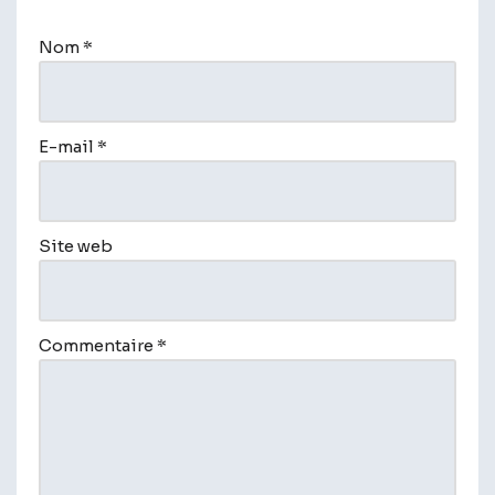
e
r
Nom
*
n
a
t
i
E-mail
*
v
e
:
Site web
Commentaire
*