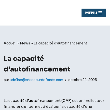
Chasseur
MENU
Aller
de fond
au
contenu
Accueil
»
News
»
La capacité d’autofinancement
La capacité
d’autofinancement
par
adeline@chasseurdefonds.com
octobre 24, 2023
La
capacité d’autofinancement (CAF)
est un indicateur
financier qui permet d’évaluer la capacité d’une